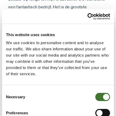
een fantastisch bedrijf. Het is de grootste
cosmeticaspeler ter wereld, in handen van een
familiale aandeelhouder, en dus goed geleid. Dat
bedrijf haalt gigantische marges. Het koopt iets
This website uses cookies
voor 2 en verkoopt het voor 10. L’Oréal heeft dus
We use cookies to personalise content and to analyse
een enorme prijsmacht. En weet je waarom? Het
our traffic. We also share information about your use of
verkoopt niet het product, maar het verkoopt hoop.
our site with our social media and analytics partners who
En hoop wordt nooit goedkoop. L’Oréal komt ook in
may combine it with other information that you’ve
provided to them or that they’ve collected from your use
veel lijsten naar voren als een heel duurzaam
of their services.
bedrijf. Het heeft ook goed ingespeeld op de
digitalisering. Vroeger werden cosmetica verkocht
Consent
in warenhuizen, en werd er geadverteerd in
Necessary
Selection
tijdschriften. Nu verlopen de advertenties via
sociale media.’
Preferences