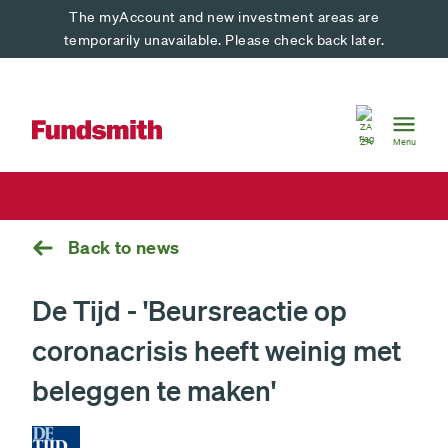
The myAccount and new investment areas are
temporarily unavailable. Please check back later.
South
Africa
ZA
Menu
Back to news
De Tijd - 'Beursreactie op
coronacrisis heeft weinig met
beleggen te maken'